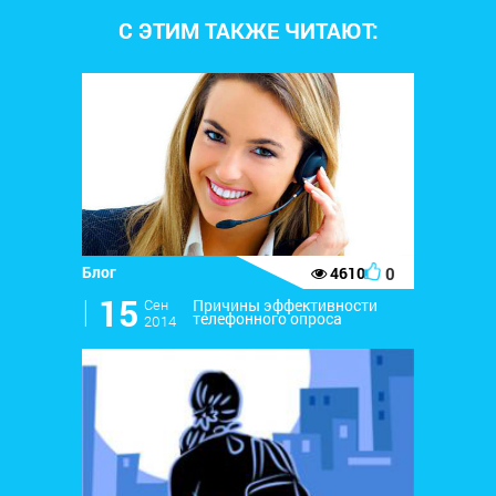
С ЭТИМ ТАКЖЕ ЧИТАЮТ:
Блог
0
4610
l
15
Сен
Причины эффективности
телефонного опроса
2014