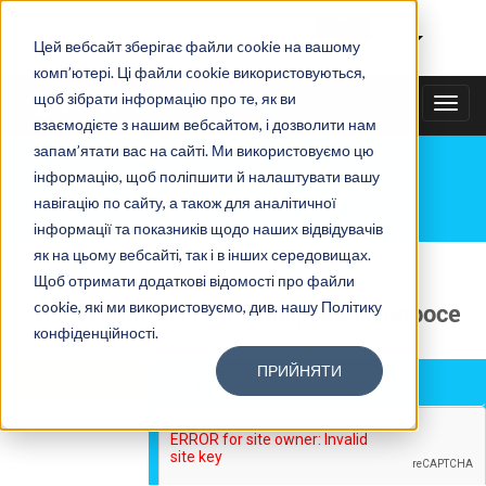
Тайному покупателю
|
Рус
Цей вебсайт зберігає файли cookie на вашому
комп’ютері. Ці файли cookie використовуються,
щоб зібрати інформацію про те, як ви
+38(067)3538585
TOGG
взаємодієте з нашим вебсайтом, і дозволити нам
NAVI
запам’ятати вас на сайті. Ми використовуємо цю
інформацію, щоб поліпшити й налаштувати вашу
БЛОГ
навігацію по сайту, а також для аналітичної
інформації та показників щодо наших відвідувачів
як на цьому вебсайті, так і в інших середовищах.
Главная
»
Блог
»
Что нужно знать о телефонном опросе
Щоб отримати додаткові відомості про файли
cookie, які ми використовуємо, див. нашу Політику
Что нужно знать о телефонном опросе
конфіденційності.
ПРИЙНЯТИ
Время чтения:
10 мин