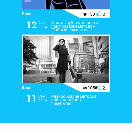
Блог
2
1331
l
12
Сен
Фактор субъективности
при проверке методом
2014
“Тайный покупатель”
Блог
2
1058
l
11
Сен
Разнообразие методов
работы тайного
2014
покупателя