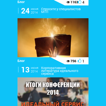
Блог
4
1163
l
24
июня
Спросите у специалистов
МТП
2014
Блог
1
756
l
13
июня
Корпоративная
литература идеального
2014
сервиса