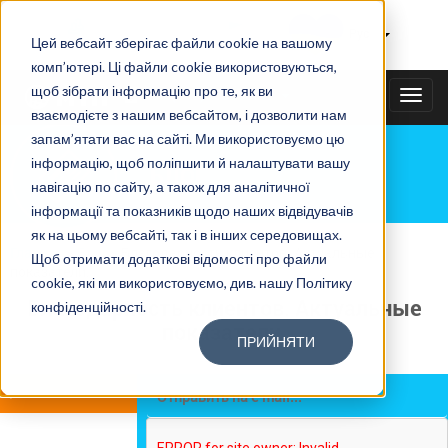
Тайному покупателю
|
Рус
Цей вебсайт зберігає файли cookie на вашому
комп’ютері. Ці файли cookie використовуються,
щоб зібрати інформацію про те, як ви
+38(067)3538585
TOGG
взаємодієте з нашим вебсайтом, і дозволити нам
NAVI
запам’ятати вас на сайті. Ми використовуємо цю
інформацію, щоб поліпшити й налаштувати вашу
БЛОГ
навігацію по сайту, а також для аналітичної
інформації та показників щодо наших відвідувачів
як на цьому вебсайті, так і в інших середовищах.
Главная
»
Блог
»
Благодарность клиентов. Актуальные
Щоб отримати додаткові відомості про файли
показатели.
cookie, які ми використовуємо, див. нашу Політику
Благодарность клиентов. Актуальные
конфіденційності.
показатели.
ПРИЙНЯТИ
Время чтения:
10 мин