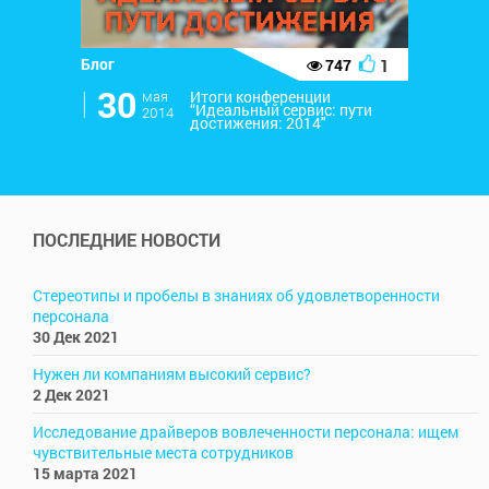
Блог
1
747
l
30
мая
Итоги конференции
“Идеальный сервис: пути
2014
достижения: 2014″
ПОСЛЕДНИЕ НОВОСТИ
Стереотипы и пробелы в знаниях об удовлетворенности
персонала
30 Дек 2021
Нужен ли компаниям высокий сервис?
2 Дек 2021
Исследование драйверов вовлеченности персонала: ищем
чувствительные места сотрудников
15 марта 2021