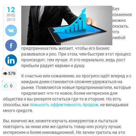
12
Без
сомнения
ЯНВ
2015
можно
сказать,
что
любой
предприниматель желает, чтобы его бизнес
развивался и рос. При этом, чем быстрее этот процесс
происходит, тем лучше. И это нормально, ведь рост
прибыли радует карман и душу.
579
К счастью или сожалению, но прогресс идёт вперед и с
каждым днем становится сложнее удержаться на
0
рынке. Появляются новые предприниматели, которые
предлагают что-то новое, более интересное для
общества и вы рискуете остаться где-то в стороне. Но есть
способы, как
повысить эффективность продаж
, не вкладывая
много средств.
Вы, конечно же, можете изучать конкурентов и пытаться
повторить за ними или же сделать товар или услугу лучше,
интереснее и более инновационной. Но зачем тратить на это