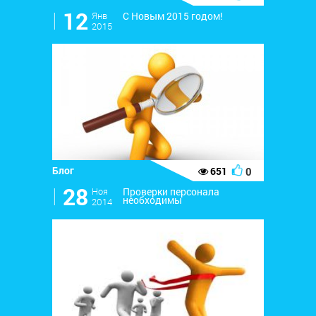
l
12
Янв
С Новым 2015 годом!
2015
Блог
0
651
l
28
Ноя
Проверки персонала
необходимы
2014