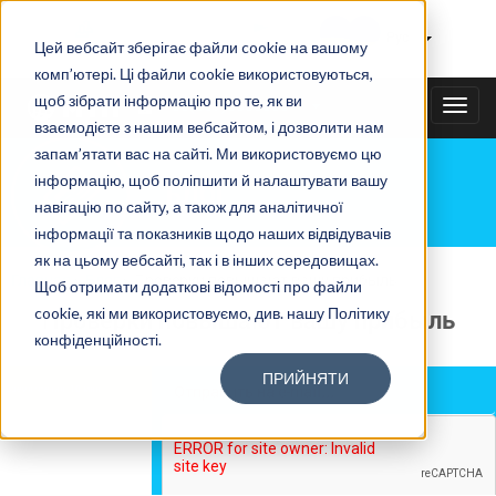
Тайному покупателю
|
Рус
Цей вебсайт зберігає файли cookie на вашому
комп’ютері. Ці файли cookie використовуються,
щоб зібрати інформацію про те, як ви
+38(067)3538585
TOGG
взаємодієте з нашим вебсайтом, і дозволити нам
NAVI
запам’ятати вас на сайті. Ми використовуємо цю
інформацію, щоб поліпшити й налаштувати вашу
БЛОГ
навігацію по сайту, а також для аналітичної
інформації та показників щодо наших відвідувачів
як на цьому вебсайті, так і в інших середовищах.
Главная
»
Блог
»
Проверки повышают вашу прибыль
Щоб отримати додаткові відомості про файли
cookie, які ми використовуємо, див. нашу Політику
Проверки повышают вашу прибыль
конфіденційності.
ПРИЙНЯТИ
Время чтения:
10 мин