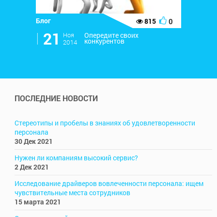
Блог
0
815
l
21
Ноя
Опередите своих
конкурентов
2014
ПОСЛЕДНИЕ НОВОСТИ
Стереотипы и пробелы в знаниях об удовлетворенности
персонала
30 Дек 2021
Нужен ли компаниям высокий сервис?
2 Дек 2021
Исследование драйверов вовлеченности персонала: ищем
чувствительные места сотрудников
15 марта 2021