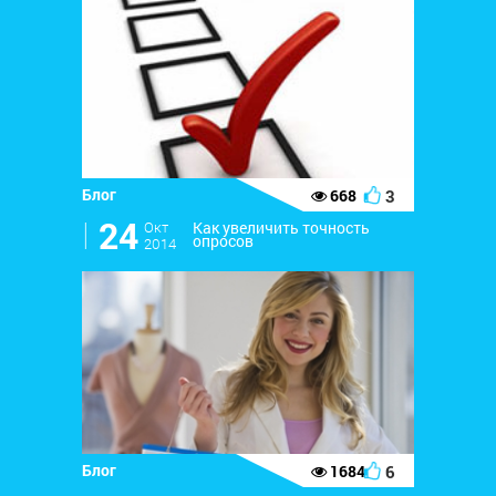
Блог
3
668
l
24
Окт
Как увеличить точность
опросов
2014
Блог
6
1684