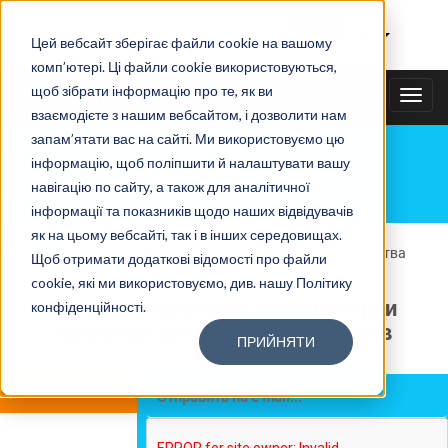
Тайному покупателю
|
Рус
Цей вебсайт зберігає файли cookie на вашому
комп’ютері. Ці файли cookie використовуються,
щоб зібрати інформацію про те, як ви
+38(067)3538585
TOGG
взаємодієте з нашим вебсайтом, і дозволити нам
NAVI
запам’ятати вас на сайті. Ми використовуємо цю
інформацію, щоб поліпшити й налаштувати вашу
БЛОГ
навігацію по сайту, а також для аналітичної
інформації та показників щодо наших відвідувачів
як на цьому вебсайті, так і в інших середовищах.
Главная
»
Блог
»
Тайный покупатель для проверки качества
Щоб отримати додаткові відомості про файли
ассортимента товаров
cookie, які ми використовуємо, див. нашу Політику
Тайный покупатель для проверки
конфіденційності.
качества ассортимента товаров
ПРИЙНЯТИ
Время чтения:
10 мин