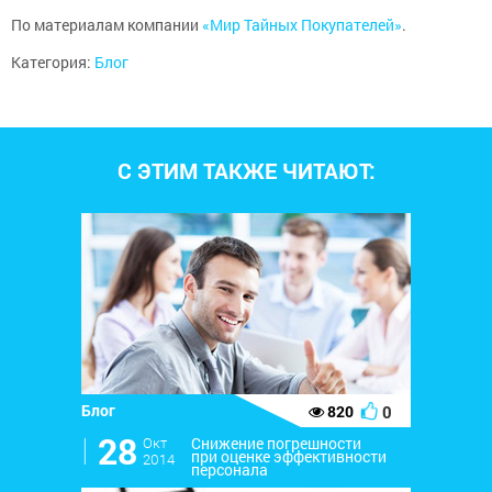
По материалам компании
«Мир Тайных Покупателей»
.
Категория:
Блог
С ЭТИМ ТАКЖЕ ЧИТАЮТ:
Блог
0
820
l
28
Окт
Снижение погрешности
при оценке эффективности
2014
персонала