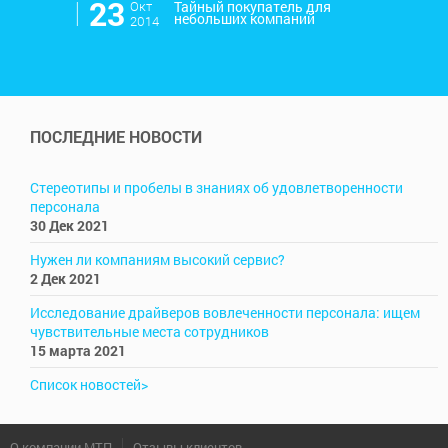
l
23
Окт
Тайный покупатель для
небольших компаний
2014
ПОСЛЕДНИЕ НОВОСТИ
Стереотипы и пробелы в знаниях об удовлетворенности
персонала
30 Дек 2021
Нужен ли компаниям высокий сервис?
2 Дек 2021
Исследование драйверов вовлеченности персонала: ищем
чувствительные места сотрудников
15 марта 2021
Список новостей>
О компании МТП
Отзывы клиентов