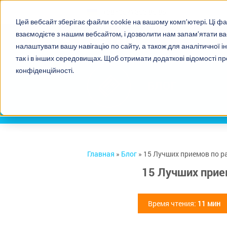
+38 (067) 353 85 85
Цей вебсайт зберігає файли cookie на вашому комп’ютері. Ці фа
взаємодієте з нашим вебсайтом, і дозволити нам запам’ятати в
налаштувати вашу навігацію по сайту, а також для аналітичної і
так і в інших середовищах. Щоб отримати додаткові відомості пр
конфіденційності.
БЛОГ
Главная
»
Блог
»
15 Лучших приемов по р
15 Лучших прие
Время чтения:
11 мин