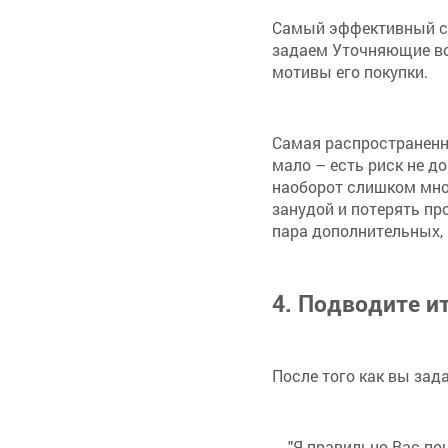
Самый эффективный сп
задаем Уточняющие во
мотивы его покупки.
Самая распространенна
мало – есть риск не до
наоборот слишком мног
занудой и потерять пр
пара дополнительных, 
4. Подводите и
После того как вы зад
"Я правильно Вас пон