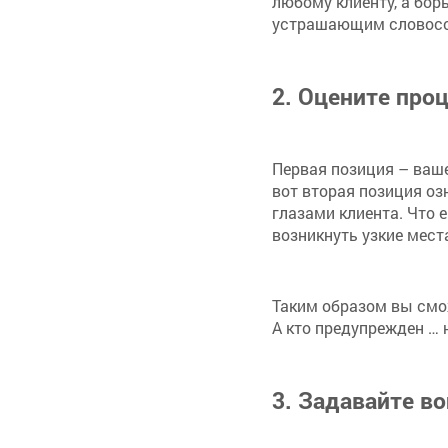
любому клиенту, а бор
устрашающим словосо
2. Оцените про
Первая позиция – ваше
вот вторая позиция оз
глазами клиента. Что 
возникнуть узкие мест
Таким образом вы смо
А кто предупрежден … 
3. Задавайте в