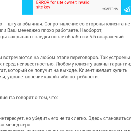
 – штука обычная. Сопротивление со стороны клиента не
 или Ваш менеджер плохо работаете. Наоборот,
цы закрывают следки после обработки 5-6 возражений.
и встречаются на любом этапе переговоров. Так устроены
ах перед неизвестностью. Любому клиенту важны гарантии
тат, который он получит на выходе. Клиент желает купить
ы, удовлетворение какой-либо потребности.
иента говорят о том, что:
интересует, но убедить его не так легко. Здесь становитьс
ва менеджера.
тересовать клиента, но он до конца не понимает зачем ем