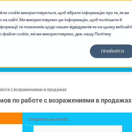
Тайн
йли cookie використовуються, щоб зібрати інформацію про те, як ви
ас на сайті. Ми використовуємо цю інформацію, щоб поліпшити й
О КОМПАНИИ
ОПЫТ
УСЛУГИ
КАРТА ПОКРЫТИЯ ТП
нформації та показників щодо наших відвідувачів як на цьому вебсайті
о файли cookie, які ми використовуємо, див. нашу Політику
ПРИЙНЯТИ
аботе с возражениями в продажах
мов по работе с возражениями в продажах