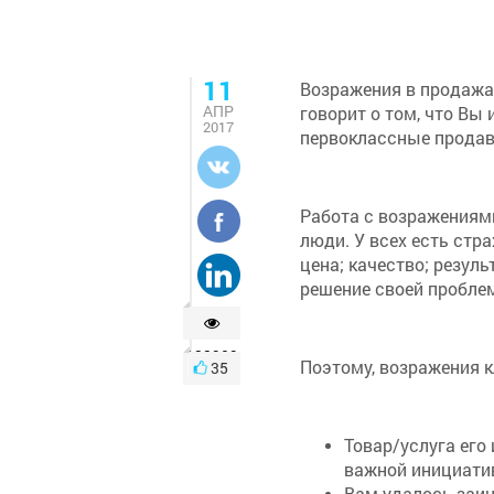
11
Возражения в продажах
АПР
говорит о том, что Вы
2017
первоклассные продав
Работа с возражениям
люди. У всех есть стр
цена; качество; резуль
решение своей проблем
132909
Поэтому, возражения кл
35
Товар/услуга его 
важной инициати
Вам удалось заин