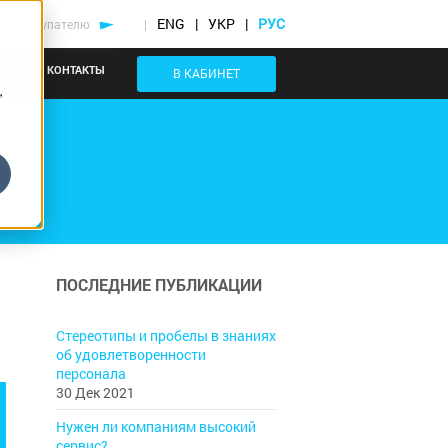
ENG
УКР
РУС
ому покупателю
|
БЛОГ
КОНТАКТЫ
В КАБИНЕТ
,
ПОСЛЕДНИЕ ПУБЛИКАЦИИ
Стереотипы и пробелы в знаниях
об удовлетворенности
персонала
30 Дек 2021
Нужен ли компаниям высокий
сервис?