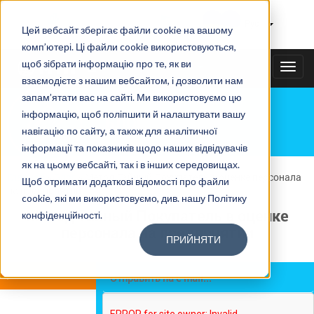
Тайному покупателю
|
Рус
Цей вебсайт зберігає файли cookie на вашому
комп’ютері. Ці файли cookie використовуються,
щоб зібрати інформацію про те, як ви
+38(067)3538585
TOGG
взаємодієте з нашим вебсайтом, і дозволити нам
NAVI
запам’ятати вас на сайті. Ми використовуємо цю
інформацію, щоб поліпшити й налаштувати вашу
БЛОГ
навігацію по сайту, а також для аналітичної
інформації та показників щодо наших відвідувачів
як на цьому вебсайті, так і в інших середовищах.
Главная
»
Блог
»
Метод Тайный Покупатель в оценке персонала
Щоб отримати додаткові відомості про файли
на предприятии
cookie, які ми використовуємо, див. нашу Політику
Метод Тайный Покупатель в оценке
конфіденційності.
персонала на предприятии
ПРИЙНЯТИ
Время чтения:
10 мин