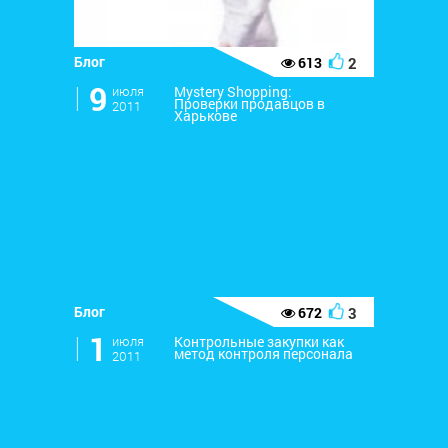
Блог
2
613
l
9
июля
Mystery Shopping:
Проверки продавцов в
2011
Харькове
Блог
3
672
l
1
июля
Контрольные закупки как
метод контроля персонала
2011