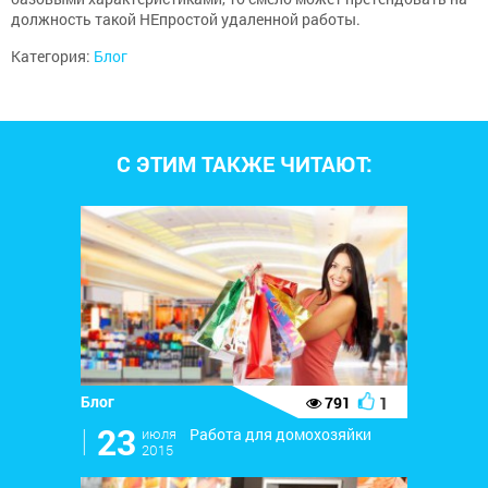
должность такой НЕпростой удаленной работы.
Категория:
Блог
С ЭТИМ ТАКЖЕ ЧИТАЮТ:
Блог
1
791
l
23
июля
Работа для домохозяйки
2015