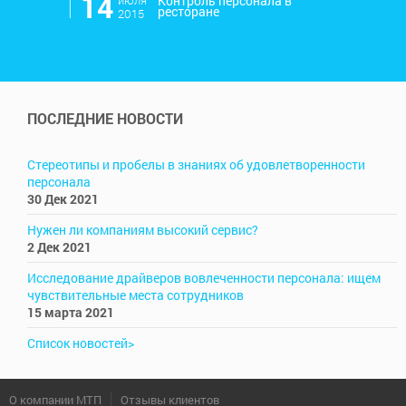
l
14
июля
Контроль персонала в
ресторане
2015
ПОСЛЕДНИЕ НОВОСТИ
Стереотипы и пробелы в знаниях об удовлетворенности
персонала
30 Дек 2021
Нужен ли компаниям высокий сервис?
2 Дек 2021
Исследование драйверов вовлеченности персонала: ищем
чувствительные места сотрудников
15 марта 2021
Список новостей>
О компании МТП
Отзывы клиентов