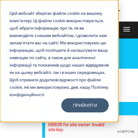
Тайному покупателю
|
Рус
Цей вебсайт зберігає файли cookie на вашому
комп’ютері. Ці файли cookie використовуються,
щоб зібрати інформацію про те, як ви
+38(067)3538585
TOGG
взаємодієте з нашим вебсайтом, і дозволити нам
NAVI
запам’ятати вас на сайті. Ми використовуємо цю
інформацію, щоб поліпшити й налаштувати вашу
БЛОГ
навігацію по сайту, а також для аналітичної
інформації та показників щодо наших відвідувачів
як на цьому вебсайті, так і в інших середовищах.
Главная
»
Блог
»
Простая удаленная работа
Щоб отримати додаткові відомості про файли
cookie, які ми використовуємо, див. нашу Політику
Простая удаленная работа
конфіденційності.
ПРИЙНЯТИ
Время чтения:
10 мин