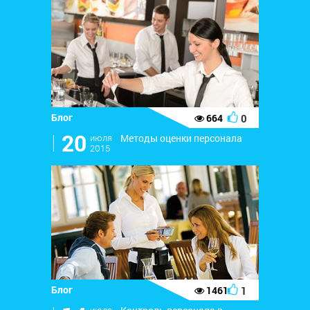
Блог
0
664
l
20
июля
Методы оценки персонала
2015
Блог
1
1461