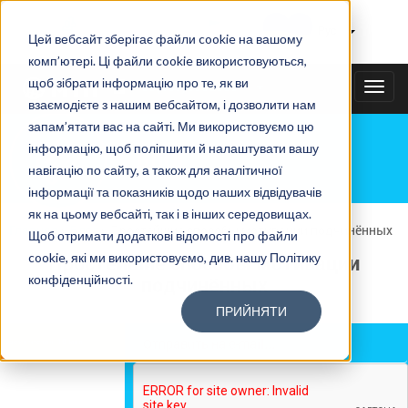
Тайному покупателю
|
Рус
Цей вебсайт зберігає файли cookie на вашому
комп’ютері. Ці файли cookie використовуються,
щоб зібрати інформацію про те, як ви
+38(067)3538585
TOGG
взаємодієте з нашим вебсайтом, і дозволити нам
NAVI
запам’ятати вас на сайті. Ми використовуємо цю
інформацію, щоб поліпшити й налаштувати вашу
БЛОГ
навігацію по сайту, а також для аналітичної
інформації та показників щодо наших відвідувачів
як на цьому вебсайті, так і в інших середовищах.
Главная
»
Блог
»
Простейшие способы мотивации подчинённых
Щоб отримати додаткові відомості про файли
cookie, які ми використовуємо, див. нашу Політику
Простейшие способы мотивации
конфіденційності.
подчинённых
ПРИЙНЯТИ
Время чтения:
10 мин