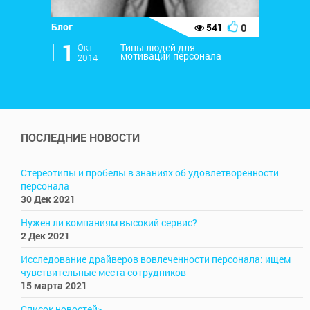
Блог
0
541
l
1
Окт
Типы людей для
мотивации персонала
2014
ПОСЛЕДНИЕ НОВОСТИ
Стереотипы и пробелы в знаниях об удовлетворенности
персонала
30 Дек 2021
Нужен ли компаниям высокий сервис?
2 Дек 2021
Исследование драйверов вовлеченности персонала: ищем
чувствительные места сотрудников
15 марта 2021
Список новостей>