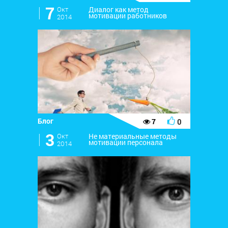
l
7
Окт
Диалог как метод
мотивации работников
2014
Блог
0
7
l
3
Окт
Не материальные методы
мотивации персонала
2014